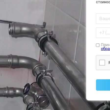
стоимос
При
обра