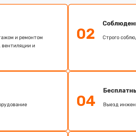
Соблюден
02
тажом и ремонтом
Строго соблю
, вентиляции и
Бесплатн
04
борудование
Выезд инжене