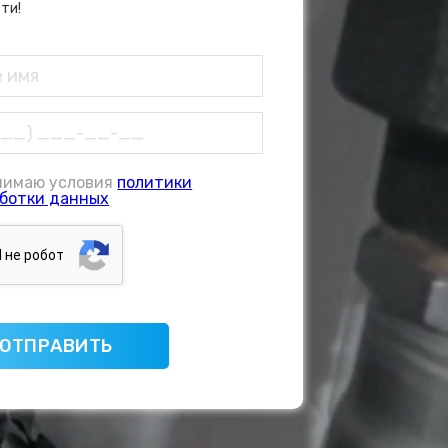
ти!
нимаю условия
политики
ботки данных
Я нe poбoт