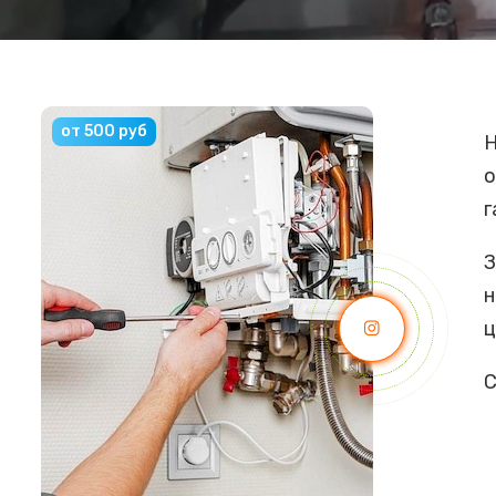
от 500 руб
Н
о
г
З
н
ц
С